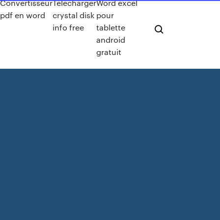
Convertisseur
Télécharger
Word excel
pdf en word
crystal disk
pour
info free
tablette
android
gratuit