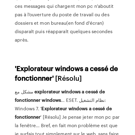
ces messages qui chargent mon pc n'aboutit
pas à l'ouverture du poste de travail ou des
dossiers et mon bureau(en fond d'écran)
disparaît puis réapparaît quelques secondes
après.
'Explorateur
windows
a
cessé
de
fonctionner'
[Résolu]
مشكل مع
explorateur
windows
a
cessé
de
fonctionner
windows
... ESET. نظام التشغيل:
Windows 7. '
Explorateur
windows
a
cessé
de
fonctionner
' [Résolu] Je pense jeter mon pc par
la fenêtre... Bref, en fait mon problème est que
je surfais tout simplement sur le web, sans faire