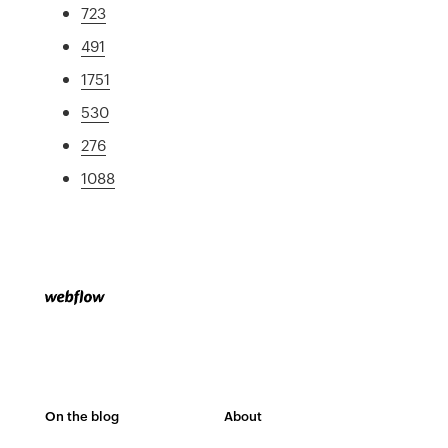
723
491
1751
530
276
1088
On the blog
About