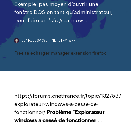
Exemple, pas moyen d'ouvrir une
fenêtre DOS en tant qu'administrateur,
pour faire un "sfc /scannow".
CDNFILESPOWUH.NETLIFY.APP
Free télécharger manager extension firefox
https://forums.cnetfrance.fr/topic/1327537-
explorateur-windows-a-cesse-de-
fonctionner/
Problème
"
Explorateur
windows
a cessé
de
fonctionner
...