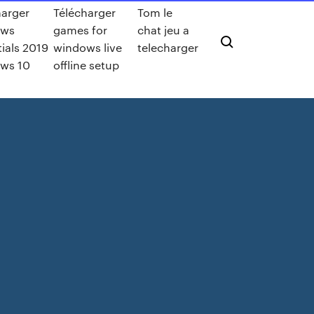
harger
Télécharger
Tom le
ows
games for
chat jeu a
ials 2019
windows live
telecharger
ws 10
offline setup