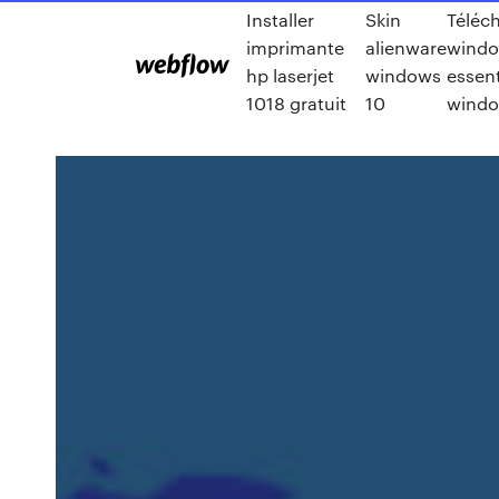
Installer
Skin
Téléc
imprimante
alienware
wind
hp laserjet
windows
essent
1018 gratuit
10
windo