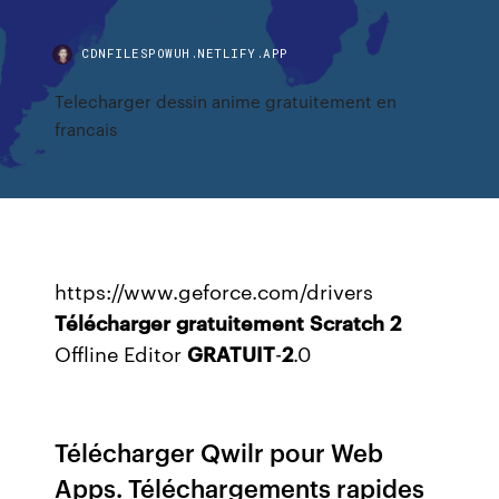
CDNFILESPOWUH.NETLIFY.APP
Telecharger dessin anime gratuitement en
francais
https://www.geforce.com/drivers
Télécharger
gratuitement
Scratch
2
Offline Editor
GRATUIT
-
2
.0
Télécharger Qwilr pour Web
Apps. Téléchargements rapides