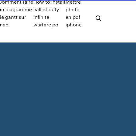
Comment faire
How to install
Mettre
un diagramme
call of duty
photo
de gantt sur
infinite
en pdf
mac
warfare pc
iphone